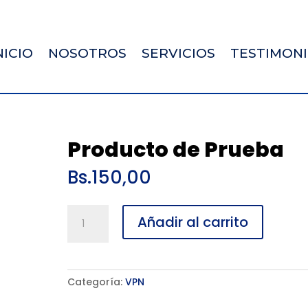
NICIO
NOSOTROS
SERVICIOS
TESTIMON
Producto de Prueba
Bs.
150,00
Producto
Añadir al carrito
de
Prueba
cantidad
Categoría:
VPN